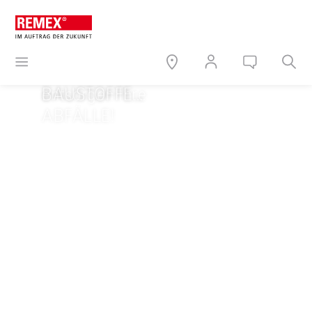
… und
entsorgen Ihre
ABFÄLLE!